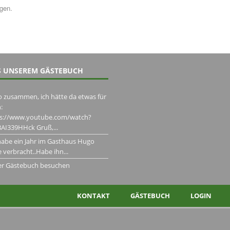
ngen.
 UNSEREM GÄSTEBUCH
o zusammen, ich hätte da etwas für
:
ps://www.youtube.com/watch?
AI339HHck Gruß,...
habe ein Jahr im Gasthaus Hugo
 verbracht..Habe ihn...
er Gästebuch besuchen
KONTAKT
GÄSTEBUCH
LOGIN