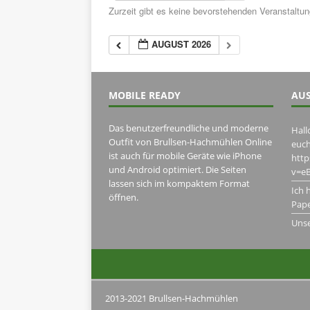
Zurzeit gibt es keine bevorstehenden Veranstaltu
AUGUST 2026
MOBILE READY
AUS
Das benutzerfreundliche und moderne
Hall
Outfit von Brullsen-Hachmühlen Online
euch
ist auch für mobile Geräte wie iPhone
htt
und Android optimiert. Die Seiten
v=eB
lassen sich im kompaktem Format
Ich 
öffnen.
Pape
Uns
2013-2021 Brullsen-Hachmühlen