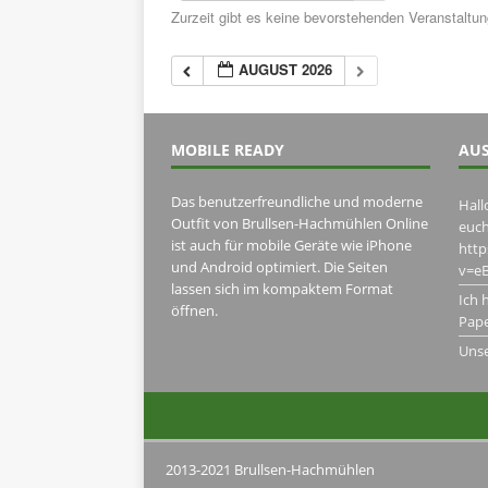
Zurzeit gibt es keine bevorstehenden Veranstaltu
AUGUST 2026
MOBILE READY
AUS
Das benutzerfreundliche und moderne
Hall
Outfit von Brullsen-Hachmühlen Online
euch
ist auch für mobile Geräte wie iPhone
htt
und Android optimiert. Die Seiten
v=eB
lassen sich im kompaktem Format
Ich 
öffnen.
Pape
Uns
2013-2021 Brullsen-Hachmühlen