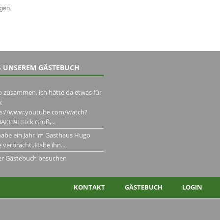
ngen.
 UNSEREM GÄSTEBUCH
o zusammen, ich hätte da etwas für
:
ps://www.youtube.com/watch?
AI339HHck Gruß,...
habe ein Jahr im Gasthaus Hugo
 verbracht..Habe ihn...
er Gästebuch besuchen
KONTAKT
GÄSTEBUCH
LOGIN