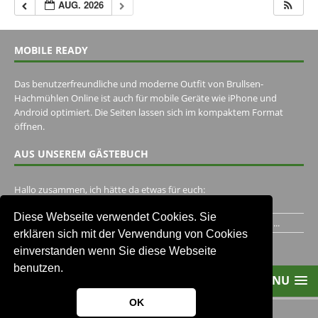
AUG. 2026
MOBILE READY
Das benutzerfreundliche und moderne Outfit von Brullsen-
Hachmühlen Online ist auch für mobile Geräte wie iPhone und
Android optimiert. Die Seiten lassen sich im kompaktem Format
öffnen.
AUS UNSEREM GÄSTEBUCH
Hallo zusammen, ich hätte da etwas für euch:
https://www.youtube.com/watch?v=eBAI339HHck Gruß,...
Diese Webseite verwendet Cookies. Sie
Ich habe ein Jahr im Gasthaus Hugo Pape verbracht..Habe ihn...
erklären sich mit der Verwendung von Cookies
Unser Gästebuch besuchen
einverstanden wenn Sie diese Webseite
benutzen.
MENU
OK
2013-2021 Brullsen-Hachmühlen