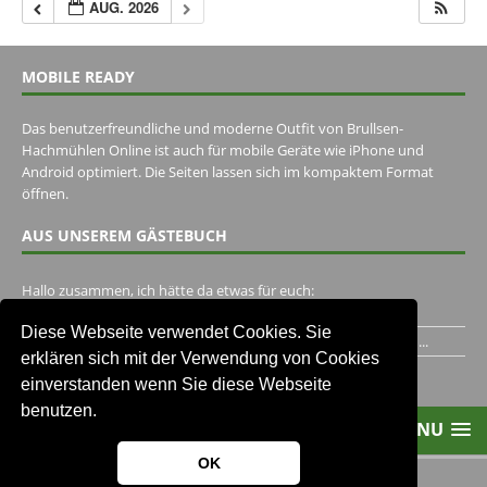
AUG. 2026
MOBILE READY
Das benutzerfreundliche und moderne Outfit von Brullsen-
Hachmühlen Online ist auch für mobile Geräte wie iPhone und
Android optimiert. Die Seiten lassen sich im kompaktem Format
öffnen.
AUS UNSEREM GÄSTEBUCH
Hallo zusammen, ich hätte da etwas für euch:
https://www.youtube.com/watch?v=eBAI339HHck Gruß,...
Diese Webseite verwendet Cookies. Sie
Ich habe ein Jahr im Gasthaus Hugo Pape verbracht..Habe ihn...
erklären sich mit der Verwendung von Cookies
Unser Gästebuch besuchen
einverstanden wenn Sie diese Webseite
benutzen.
MENU
OK
2013-2021 Brullsen-Hachmühlen