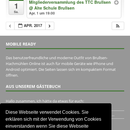
Mitgliederversammlung des TTC Brullsen
1
@ Alte Schule Brullsen
Sa.
Apr. 1 um 19:00
APR. 2017
MOBILE READY
Das benutzerfreundliche und moderne Outfit von Brullsen-
Hachmühlen Online ist auch für mobile Geräte wie iPhone und
Android optimiert. Die Seiten lassen sich im kompaktem Format
öffnen.
AUS UNSEREM GÄSTEBUCH
Hallo zusammen, ich hätte da etwas für euch:
https://www.youtube.com/watch?v=eBAI339HHck Gruß,...
Diese Webseite verwendet Cookies. Sie
Ich habe ein Jahr im Gasthaus Hugo Pape verbracht..Habe ihn...
erklären sich mit der Verwendung von Cookies
Unser Gästebuch besuchen
einverstanden wenn Sie diese Webseite