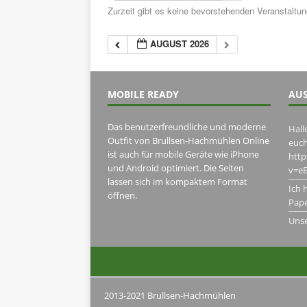
Zurzeit gibt es keine bevorstehenden Veranstaltu
AUGUST 2026
MOBILE READY
AUS
Das benutzerfreundliche und moderne
Hall
Outfit von Brullsen-Hachmühlen Online
euch
ist auch für mobile Geräte wie iPhone
htt
und Android optimiert. Die Seiten
v=eB
lassen sich im kompaktem Format
Ich 
öffnen.
Pape
Uns
2013-2021 Brullsen-Hachmühlen