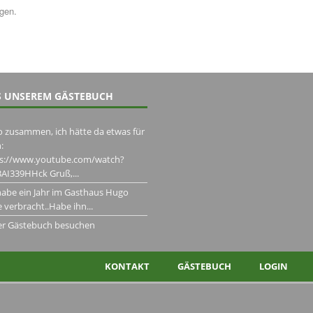
ngen.
 UNSEREM GÄSTEBUCH
o zusammen, ich hätte da etwas für
:
ps://www.youtube.com/watch?
AI339HHck Gruß,...
habe ein Jahr im Gasthaus Hugo
 verbracht..Habe ihn...
er Gästebuch besuchen
KONTAKT
GÄSTEBUCH
LOGIN