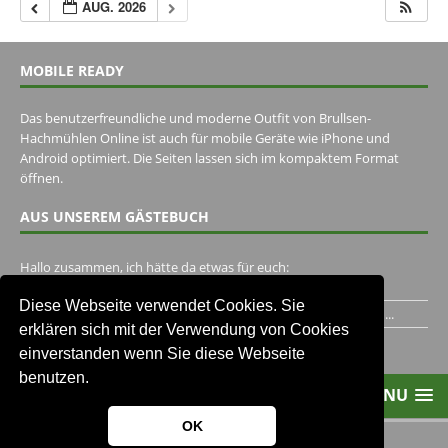
AUG. 2026
MOBILE READY
Das benutzerfreundliche und moderne Outfit von Brullsen-
Hachmühlen Online ist auch für mobile Geräte wie iPhone und
Android optimiert. Die Seiten lassen sich im kompaktem Format
öffnen.
AUS UNSEREM GÄSTEBUCH
Hallo zusammen, ich hätte da etwas für euch:
https://www.youtube.com/watch?v=eBAI339HHck Gruß,...
Diese Webseite verwendet Cookies. Sie
Ich habe ein Jahr im Gasthaus Hugo Pape verbracht..Habe ihn...
erklären sich mit der Verwendung von Cookies
Unser Gästebuch besuchen
einverstanden wenn Sie diese Webseite
benutzen.
MENU
OK
2013-2021 Brullsen-Hachmühlen