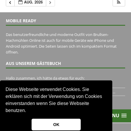
AUG. 2026
MOBILE READY
Das benutzerfreundliche und moderne Outfit von Brullsen-
Hachmühlen Online ist auch für mobile Geräte wie iPhone und
Android optimiert. Die Seiten lassen sich im kompaktem Format
öffnen.
AUS UNSEREM GÄSTEBUCH
Hallo zusammen, ich hätte da etwas für euch:
https://www.youtube.com/watch?v=eBAI339HHck Gruß,...
Diese Webseite verwendet Cookies. Sie
Ich habe ein Jahr im Gasthaus Hugo Pape verbracht..Habe ihn...
erklären sich mit der Verwendung von Cookies
Unser Gästebuch besuchen
einverstanden wenn Sie diese Webseite
benutzen.
MENU
OK
2013-2021 Brullsen-Hachmühlen