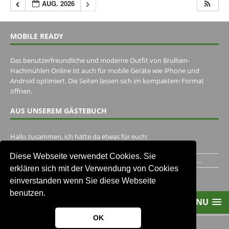
AUG. 2026
MOBILE READY
Das benutzerfreundliche und moderne Outfit von Brullsen-
Hachmühlen Online ist auch für mobile Geräte wie iPhone und
Android optimiert. Die Seiten lassen sich im kompaktem Format
öffnen.
AUS UNSEREM GÄSTEBUCH
Hallo zusammen, ich hätte da etwas für euch:
https://www.youtube.com/watch?v=eBAI339HHck Gruß,...
Diese Webseite verwendet Cookies. Sie
Ich habe ein Jahr im Gasthaus Hugo Pape verbracht..Habe ihn...
erklären sich mit der Verwendung von Cookies
Unser Gästebuch besuchen
einverstanden wenn Sie diese Webseite
benutzen.
MENU
OK
2013-2021 Brullsen-Hachmühlen