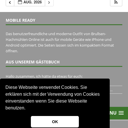
AUG. 2026
MOBILE READY
Das benutzerfreundliche und moderne Outfit von Brullsen-
Hachmühlen Online ist auch für mobile Geräte wie iPhone und
Android optimiert. Die Seiten lassen sich im kompaktem Format
öffnen.
AUS UNSEREM GÄSTEBUCH
Hallo zusammen, ich hätte da etwas für euch:
https://www.youtube.com/watch?v=eBAI339HHck Gruß,...
Diese Webseite verwendet Cookies. Sie
Ich habe ein Jahr im Gasthaus Hugo Pape verbracht..Habe ihn...
erklären sich mit der Verwendung von Cookies
Unser Gästebuch besuchen
einverstanden wenn Sie diese Webseite
benutzen.
MENU
OK
2013-2021 Brullsen-Hachmühlen