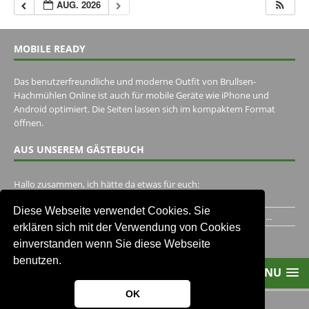
AUG. 2026
MOBILE READY
Das benutzerfreundliche und moderne Outfit von Brullsen-
Hachmühlen Online ist auch für mobile Geräte wie iPhone und
Android optimiert. Die Seiten lassen sich im kompaktem Format
öffnen.
AUS UNSEREM GÄSTEBUCH
Hallo zusammen, ich hätte da etwas für euch:
https://www.youtube.com/watch?v=eBAI339HHck Gruß,...
Diese Webseite verwendet Cookies. Sie
Ich habe ein Jahr im Gasthaus Hugo Pape verbracht..Habe ihn...
erklären sich mit der Verwendung von Cookies
Unser Gästebuch besuchen
einverstanden wenn Sie diese Webseite
benutzen.
MENU
OK
2013-2021 Brullsen-Hachmühlen