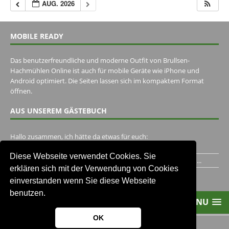
AUG. 2026
MOBILE READY
Das benutzerfreundliche und moderne Outfit von Brullsen-
Hachmühlen Online ist auch für mobile Geräte wie iPhone und
Android optimiert. Die Seiten lassen sich im kompaktem Format
öffnen.
AUS UNSEREM GÄSTEBUCH
Hallo zusammen, ich hätte da etwas für euch:
https://www.youtube.com/watch?v=eBAI339HHck Gruß,...
Diese Webseite verwendet Cookies. Sie
Ich habe ein Jahr im Gasthaus Hugo Pape verbracht..Habe ihn...
erklären sich mit der Verwendung von Cookies
Unser Gästebuch besuchen
einverstanden wenn Sie diese Webseite
benutzen.
MENU
OK
2013-2021 Brullsen-Hachmühlen