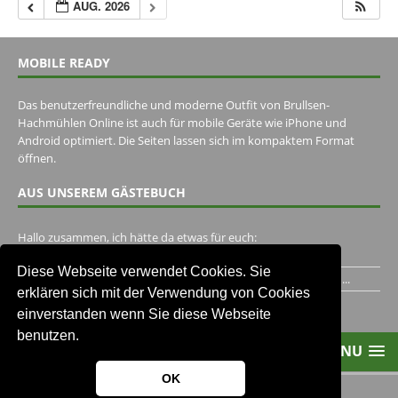
AUG. 2026
MOBILE READY
Das benutzerfreundliche und moderne Outfit von Brullsen-
Hachmühlen Online ist auch für mobile Geräte wie iPhone und
Android optimiert. Die Seiten lassen sich im kompaktem Format
öffnen.
AUS UNSEREM GÄSTEBUCH
Hallo zusammen, ich hätte da etwas für euch:
https://www.youtube.com/watch?v=eBAI339HHck Gruß,...
Diese Webseite verwendet Cookies. Sie
Ich habe ein Jahr im Gasthaus Hugo Pape verbracht..Habe ihn...
erklären sich mit der Verwendung von Cookies
Unser Gästebuch besuchen
einverstanden wenn Sie diese Webseite
benutzen.
MENU
OK
2013-2021 Brullsen-Hachmühlen