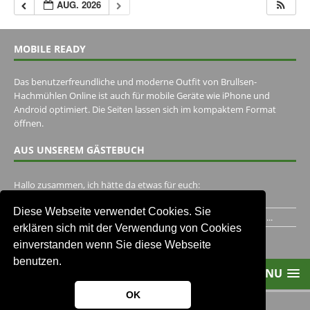
AUG. 2026
MOBILE READY
Das benutzerfreundliche und moderne Outfit von Brullsen-
Hachmühlen Online ist auch für mobile Geräte wie iPhone und
Android optimiert. Die Seiten lassen sich im kompaktem Format
öffnen.
AUS UNSEREM GÄSTEBUCH
Hallo zusammen, ich hätte da etwas für euch:
https://www.youtube.com/watch?v=eBAI339HHck Gruß,...
Diese Webseite verwendet Cookies. Sie
Ich habe ein Jahr im Gasthaus Hugo Pape verbracht..Habe ihn...
erklären sich mit der Verwendung von Cookies
Unser Gästebuch besuchen
einverstanden wenn Sie diese Webseite
benutzen.
MENU
OK
2013-2021 Brullsen-Hachmühlen