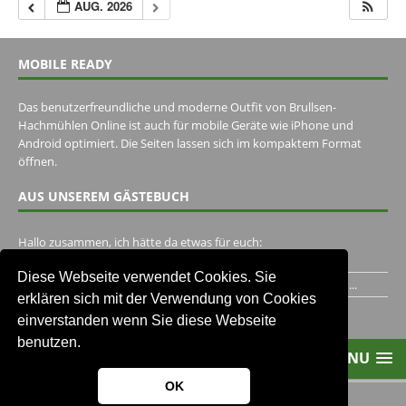
AUG. 2026
MOBILE READY
Das benutzerfreundliche und moderne Outfit von Brullsen-
Hachmühlen Online ist auch für mobile Geräte wie iPhone und
Android optimiert. Die Seiten lassen sich im kompaktem Format
öffnen.
AUS UNSEREM GÄSTEBUCH
Hallo zusammen, ich hätte da etwas für euch:
https://www.youtube.com/watch?v=eBAI339HHck Gruß,...
Diese Webseite verwendet Cookies. Sie
Ich habe ein Jahr im Gasthaus Hugo Pape verbracht..Habe ihn...
erklären sich mit der Verwendung von Cookies
Unser Gästebuch besuchen
einverstanden wenn Sie diese Webseite
benutzen.
MENU
OK
2013-2021 Brullsen-Hachmühlen