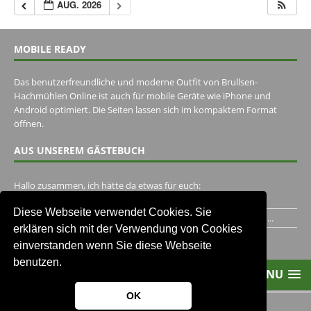
AUG. 2026
MOBILE READY
Das benutzerfreundliche und moderne Outfit von Brullsen-
Hachmühlen Online ist auch für mobile Geräte wie iPhone und
Android optimiert. Die Seiten lassen sich im kompaktem Format
öffnen.
AUS UNSEREM GÄSTEBUCH
Hallo zusammen, ich hätte da etwas für euch:
https://www.youtube.com/watch?v=eBAI339HHck Gruß,...
Diese Webseite verwendet Cookies. Sie
Ich habe ein Jahr im Gasthaus Hugo Pape verbracht..Habe ihn...
erklären sich mit der Verwendung von Cookies
Unser Gästebuch besuchen
einverstanden wenn Sie diese Webseite
benutzen.
MENU
OK
2013-2021 Brullsen-Hachmühlen