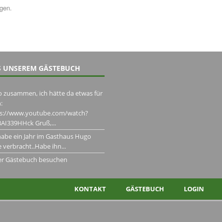
ngen.
 UNSEREM GÄSTEBUCH
o zusammen, ich hätte da etwas für
:
ps://www.youtube.com/watch?
AI339HHck Gruß,...
habe ein Jahr im Gasthaus Hugo
 verbracht..Habe ihn...
er Gästebuch besuchen
KONTAKT
GÄSTEBUCH
LOGIN