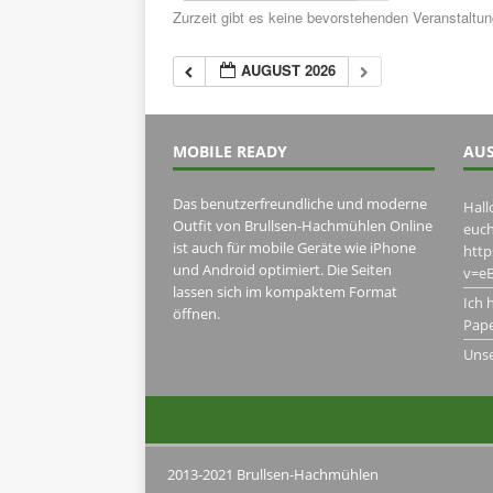
Zurzeit gibt es keine bevorstehenden Veranstaltu
AUGUST 2026
MOBILE READY
AUS
Das benutzerfreundliche und moderne
Hall
Outfit von Brullsen-Hachmühlen Online
euch
ist auch für mobile Geräte wie iPhone
htt
und Android optimiert. Die Seiten
v=eB
lassen sich im kompaktem Format
Ich 
öffnen.
Pape
Uns
2013-2021 Brullsen-Hachmühlen