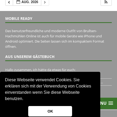
AUG. 2026
MOBILE READY
Das benutzerfreundliche und moderne Outfit von Brullsen-
Hachmühlen Online ist auch für mobile Geräte wie iPhone und
Android optimiert. Die Seiten lassen sich im kompaktem Format
öffnen.
AUS UNSEREM GÄSTEBUCH
Hallo zusammen, ich hätte da etwas für euch:
https://www.youtube.com/watch?v=eBAI339HHck Gruß,...
Diese Webseite verwendet Cookies. Sie
Ich habe ein Jahr im Gasthaus Hugo Pape verbracht..Habe ihn...
erklären sich mit der Verwendung von Cookies
Unser Gästebuch besuchen
einverstanden wenn Sie diese Webseite
benutzen.
MENU
OK
2013-2021 Brullsen-Hachmühlen