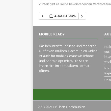
Zurzeit gibt es keine bevorstehenden Veranstaltu
AUGUST 2026
MOBILE READY
AUS
Das benutzerfreundliche und moderne
Hall
Outfit von Brullsen-Hachmühlen Online
euch
ist auch für mobile Geräte wie iPhone
htt
und Android optimiert. Die Seiten
v=eB
lassen sich im kompaktem Format
Ich 
öffnen.
Pape
Uns
2013-2021 Brullsen-Hachmühlen