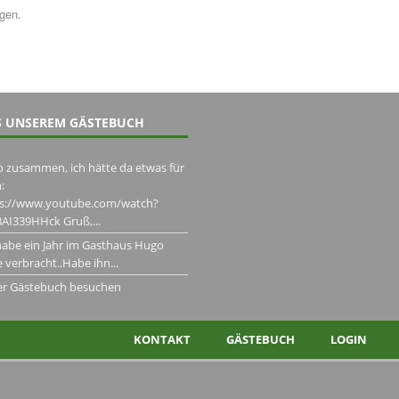
ngen.
 UNSEREM GÄSTEBUCH
o zusammen, ich hätte da etwas für
:
ps://www.youtube.com/watch?
AI339HHck Gruß,...
habe ein Jahr im Gasthaus Hugo
 verbracht..Habe ihn...
er Gästebuch besuchen
KONTAKT
GÄSTEBUCH
LOGIN