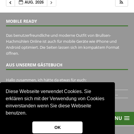
AUG. 2026
MOBILE READY
Das benutzerfreundliche und moderne Outfit von Brullsen-
Hachmühlen Online ist auch für mobile Geräte wie iPhone und
Android optimiert. Die Seiten lassen sich im kompaktem Format
öffnen.
AUS UNSEREM GÄSTEBUCH
Hallo zusammen, ich hätte da etwas für euch:
https://www.youtube.com/watch?v=eBAI339HHck Gruß,...
Diese Webseite verwendet Cookies. Sie
Ich habe ein Jahr im Gasthaus Hugo Pape verbracht..Habe ihn...
erklären sich mit der Verwendung von Cookies
Unser Gästebuch besuchen
einverstanden wenn Sie diese Webseite
benutzen.
MENU
OK
2013-2021 Brullsen-Hachmühlen