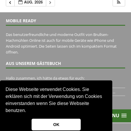
AUG. 2026
MOBILE READY
Das benutzerfreundliche und moderne Outfit von Brullsen-
Hachmühlen Online ist auch für mobile Geräte wie iPhone und
Android optimiert. Die Seiten lassen sich im kompaktem Format
öffnen.
AUS UNSEREM GÄSTEBUCH
Hallo zusammen, ich hätte da etwas für euch:
https://www.youtube.com/watch?v=eBAI339HHck Gruß,...
Diese Webseite verwendet Cookies. Sie
Ich habe ein Jahr im Gasthaus Hugo Pape verbracht..Habe ihn...
erklären sich mit der Verwendung von Cookies
Unser Gästebuch besuchen
einverstanden wenn Sie diese Webseite
benutzen.
MENU
OK
2013-2021 Brullsen-Hachmühlen