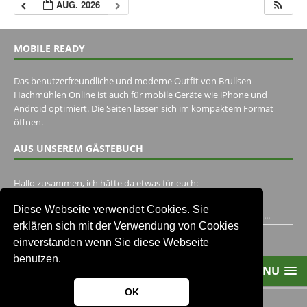
AUG. 2026
MOBILE READY
Das benutzerfreundliche und moderne Outfit von Brullsen-
Hachmühlen Online ist auch für mobile Geräte wie iPhone und
Android optimiert. Die Seiten lassen sich im kompaktem Format
öffnen.
AUS UNSEREM GÄSTEBUCH
Hallo zusammen, ich hätte da etwas für euch:
https://www.youtube.com/watch?v=eBAI339HHck Gruß,...
Diese Webseite verwendet Cookies. Sie
Ich habe ein Jahr im Gasthaus Hugo Pape verbracht..Habe ihn...
erklären sich mit der Verwendung von Cookies
Unser Gästebuch besuchen
einverstanden wenn Sie diese Webseite
benutzen.
MENU
OK
2013-2021 Brullsen-Hachmühlen