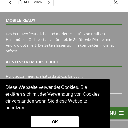
AUG. 2026
MOBILE READY
Das benutzerfreundliche und moderne Outfit von Brullsen-
Hachmühlen Online ist auch für mobile Geräte wie iPhone und
Android optimiert. Die Seiten lassen sich im kompaktem Format
öffnen.
AUS UNSEREM GÄSTEBUCH
Hallo zusammen, ich hätte da etwas für euch:
https://www.youtube.com/watch?v=eBAI339HHck Gruß,...
Diese Webseite verwendet Cookies. Sie
Ich habe ein Jahr im Gasthaus Hugo Pape verbracht..Habe ihn...
erklären sich mit der Verwendung von Cookies
Unser Gästebuch besuchen
einverstanden wenn Sie diese Webseite
benutzen.
MENU
OK
2013-2021 Brullsen-Hachmühlen