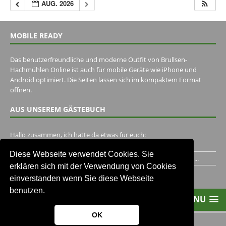
AUG. 2026
MOBILE READY
Das benutzerfreundliche und moderne Outfit von Brullsen-
Hachmühlen Online ist auch für mobile Geräte wie iPhone und
Android optimiert. Die Seiten lassen sich im kompaktem Format
öffnen.
AUS UNSEREM GÄSTEBUCH
Hallo zusammen, ich hätte da etwas für euch:
https://www.youtube.com/watch?v=eBAI339HHck Gruß,...
Diese Webseite verwendet Cookies. Sie
Ich habe ein Jahr im Gasthaus Hugo Pape verbracht..Habe ihn...
erklären sich mit der Verwendung von Cookies
Unser Gästebuch besuchen
einverstanden wenn Sie diese Webseite
benutzen.
MENU
OK
2013-2021 Brullsen-Hachmühlen