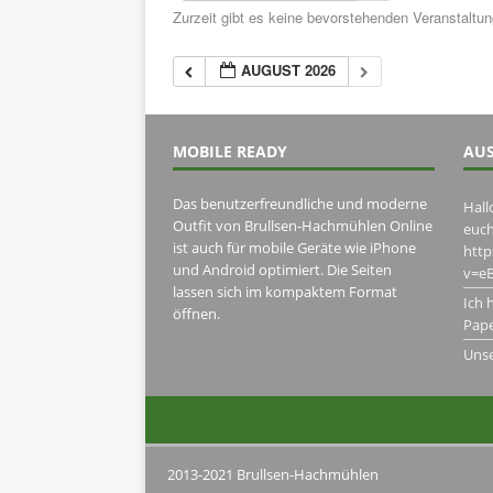
Zurzeit gibt es keine bevorstehenden Veranstaltu
AUGUST 2026
MOBILE READY
AUS
Das benutzerfreundliche und moderne
Hall
Outfit von Brullsen-Hachmühlen Online
euch
ist auch für mobile Geräte wie iPhone
htt
und Android optimiert. Die Seiten
v=eB
lassen sich im kompaktem Format
Ich 
öffnen.
Pape
Uns
2013-2021 Brullsen-Hachmühlen