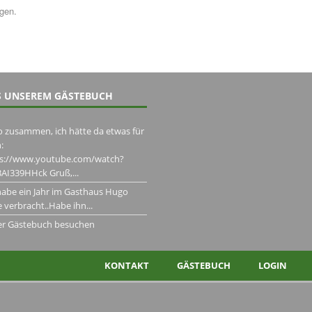
ngen.
 UNSEREM GÄSTEBUCH
o zusammen, ich hätte da etwas für
:
ps://www.youtube.com/watch?
AI339HHck Gruß,...
habe ein Jahr im Gasthaus Hugo
 verbracht..Habe ihn...
er Gästebuch besuchen
KONTAKT
GÄSTEBUCH
LOGIN