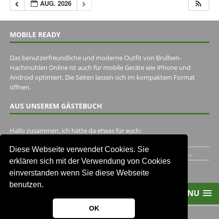
AUG. 2026
MOBILE READY
Das benutzerfreundliche und moderne Outfit von Brullsen-
Hachmühlen Online ist auch für mobile Geräte wie iPhone und
Android optimiert. Die Seiten lassen sich im kompaktem Format
öffnen.
AUS UNSEREM GÄSTEBUCH
Hallo zusammen, ich hätte da etwas für euch:
https://www.youtube.com/watch?v=eBAI339HHck Gruß,...
Diese Webseite verwendet Cookies. Sie
Ich habe ein Jahr im Gasthaus Hugo Pape verbracht..Habe ihn...
erklären sich mit der Verwendung von Cookies
Unser Gästebuch besuchen
einverstanden wenn Sie diese Webseite
benutzen.
MENU
OK
2013-2021 Brullsen-Hachmühlen