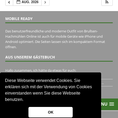
AUG. 2026
MOBILE READY
Das benutzerfreundliche und moderne Outfit von Brullsen-
Hachmühlen Online ist auch für mobile Geräte wie iPhone und
Android optimiert. Die Seiten lassen sich im kompaktem Format
öffnen.
AUS UNSEREM GÄSTEBUCH
Hallo zusammen, ich hätte da etwas für euch:
https://www.youtube.com/watch?v=eBAI339HHck Gruß,...
Diese Webseite verwendet Cookies. Sie
Ich habe ein Jahr im Gasthaus Hugo Pape verbracht..Habe ihn...
erklären sich mit der Verwendung von Cookies
Unser Gästebuch besuchen
einverstanden wenn Sie diese Webseite
benutzen.
MENU
OK
2013-2021 Brullsen-Hachmühlen