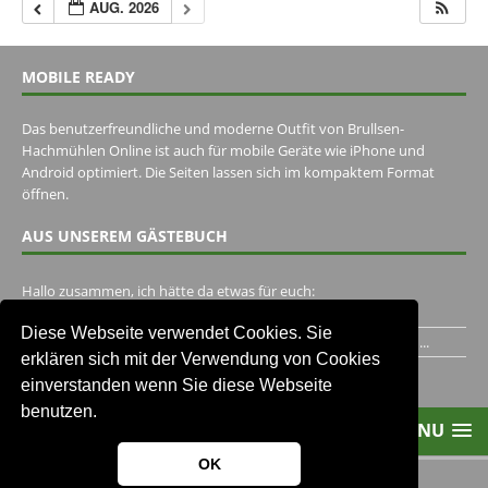
AUG. 2026
MOBILE READY
Das benutzerfreundliche und moderne Outfit von Brullsen-
Hachmühlen Online ist auch für mobile Geräte wie iPhone und
Android optimiert. Die Seiten lassen sich im kompaktem Format
öffnen.
AUS UNSEREM GÄSTEBUCH
Hallo zusammen, ich hätte da etwas für euch:
https://www.youtube.com/watch?v=eBAI339HHck Gruß,...
Diese Webseite verwendet Cookies. Sie
Ich habe ein Jahr im Gasthaus Hugo Pape verbracht..Habe ihn...
erklären sich mit der Verwendung von Cookies
Unser Gästebuch besuchen
einverstanden wenn Sie diese Webseite
benutzen.
MENU
OK
2013-2021 Brullsen-Hachmühlen