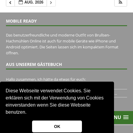
AUG. 2026
MOBILE READY
Das benutzerfreundliche und moderne Outfit von Brullsen-
Hachmühlen Online ist auch für mobile Geräte wie iPhone und
Android optimiert. Die Seiten lassen sich im kompaktem Format
öffnen.
AUS UNSEREM GÄSTEBUCH
Hallo zusammen, ich hätte da etwas für euch:
https://www.youtube.com/watch?v=eBAI339HHck Gruß,...
Diese Webseite verwendet Cookies. Sie
Ich habe ein Jahr im Gasthaus Hugo Pape verbracht..Habe ihn...
erklären sich mit der Verwendung von Cookies
Unser Gästebuch besuchen
einverstanden wenn Sie diese Webseite
benutzen.
MENU
OK
2013-2021 Brullsen-Hachmühlen