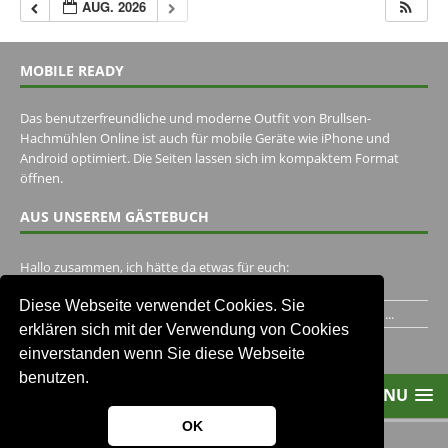
AUG. 2026
MOBILE READY
Das benutzerfreundliche und moderne Outfit von Brullsen-
Hachmühlen Online ist auch für mobile Geräte wie iPhone und
Android optimiert. Die Seiten lassen sich im kompaktem Format
öffnen.
AUS UNSEREM GÄSTEBUCH
Hallo zusammen, ich hätte da etwas für euch:
https://www.youtube.com/watch?v=eBAI339HHck Gruß,...
Diese Webseite verwendet Cookies. Sie
Ich habe ein Jahr im Gasthaus Hugo Pape verbracht..Habe ihn...
erklären sich mit der Verwendung von Cookies
Unser Gästebuch besuchen
einverstanden wenn Sie diese Webseite
benutzen.
MENU
OK
2013-2021 Brullsen-Hachmühlen