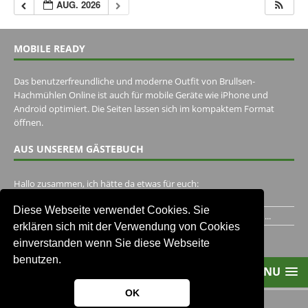
AUG. 2026
MOBILE READY
Das benutzerfreundliche und moderne Outfit von Brullsen-
Hachmühlen Online ist auch für mobile Geräte wie iPhone und
Android optimiert. Die Seiten lassen sich im kompaktem Format
öffnen.
AUS UNSEREM GÄSTEBUCH
Hallo zusammen, ich hätte da etwas für euch:
https://www.youtube.com/watch?v=eBAI339HHck Gruß,...
Diese Webseite verwendet Cookies. Sie
Ich habe ein Jahr im Gasthaus Hugo Pape verbracht..Habe ihn...
erklären sich mit der Verwendung von Cookies
Unser Gästebuch besuchen
einverstanden wenn Sie diese Webseite
benutzen.
MENU
OK
2013-2021 Brullsen-Hachmühlen