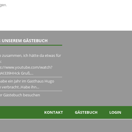
ngen.
 UNSEREM GÄSTEBUCH
o zusammen, ich hätte da etwas für
:
ps://www.youtube.com/watch?
AI339HHck Gruß,...
habe ein Jahr im Gasthaus Hugo
 verbracht..Habe ihn...
er Gästebuch besuchen
KONTAKT
GÄSTEBUCH
LOGIN