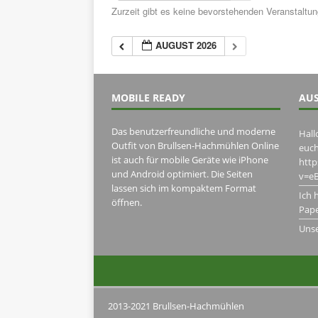
Zurzeit gibt es keine bevorstehenden Veranstaltu
AUGUST 2026
MOBILE READY
AUS
Das benutzerfreundliche und moderne
Hall
Outfit von Brullsen-Hachmühlen Online
euch
ist auch für mobile Geräte wie iPhone
htt
und Android optimiert. Die Seiten
v=eB
lassen sich im kompaktem Format
Ich 
öffnen.
Pape
Uns
2013-2021 Brullsen-Hachmühlen